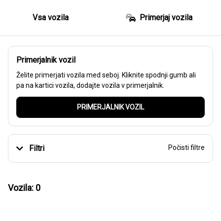
Vsa vozila
Primerjaj vozila
Primerjalnik vozil
Želite primerjati vozila med seboj. Kliknite spodnji gumb ali
pa na kartici vozila, dodajte vozila v primerjalnik.
PRIMERJALNIK VOZIL
Filtri
Počisti filtre
Vozila: 0